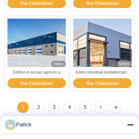
Ora Chiacchieri
Ora Chiacchieri
corrosione
Video
Video
Edificio in acciaio agricolo a
Edifici industriali prefabbricati in
grattacieli anti-terremoto Edificio
metallo Costruzione di grattacieli
Ora Chiacchieri
Ora Chiacchieri
in acciaio prefabbricato
di acciaio leggero
1
2
3
4
5
Patrick