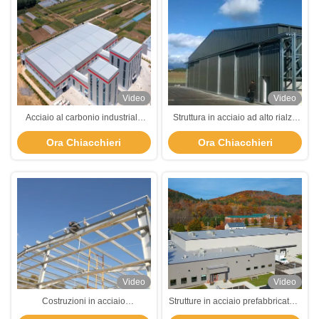
Video
Video
Acciaio al carbonio industriale
Struttura in acciaio ad alto rialzo
HEB IPB H Costruzione di edifici a
Hangar Edificio Fabbricazione
Ora Chiacchieri
Ora Chiacchieri
trave
prefabbricata di cornici in metallo
Hangar personalizzato
Video
Video
Costruzioni in acciaio
Strutture in acciaio prefabbricate a
galvanizzato a caldo resistenti alla
più piani