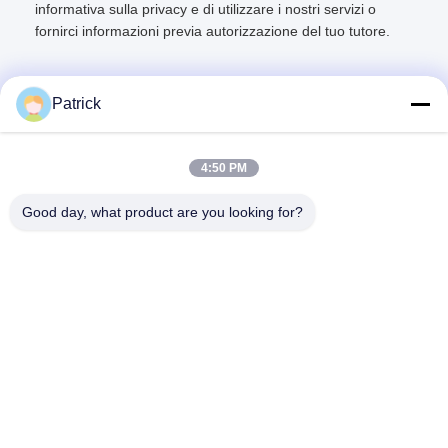
informativa sulla privacy e di utilizzare i nostri servizi o
fornirci informazioni previa autorizzazione del tuo tutore.
Patrick
Contatto rapido
4:50 PM
Good day, what product are you looking for?
Indirizzo
NO. 15 CHANGJIANG ROAD, PINGDU, QINGDAO,
SHANDONG
Telefono
86-156-5310-0953
Email
davidkxd@chinasteelstructure.cn