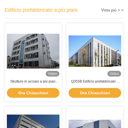
Edificio prefabbricato a più piani
Vista più > >
Video
Video
Strutture in acciaio a più piani
Q355B Edificio prefabbricato a
pre-progettate su misura Edificio
più piani connessione a bullone
Prefabbricato
Edificio a struttura in acciaio
Ora Chiacchieri
Ora Chiacchieri
leggero