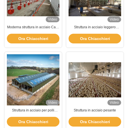
Video
Video
Moderna struttura in acciaio Casa
Struttura in acciaio leggero
di pollame Cucina Prefabbricato
prefabbricata
Edifici agricoli personalizzati
Ora Chiacchieri
Ora Chiacchieri
Video
Video
Struttura in acciaio per polli
Struttura in acciaio pesante
verniciati
Ora Chiacchieri
Ora Chiacchieri