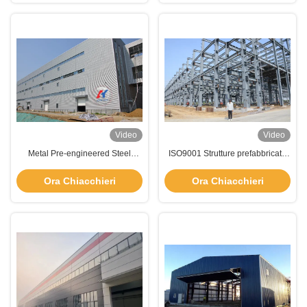
Video
Video
Metal Pre-engineered Steel
ISO9001 Strutture prefabbricate
Building Construction Low
in acciaio leggero Edifici di
Maintenance Resistenza alle
costruzione
Ora Chiacchieri
Ora Chiacchieri
intemperie