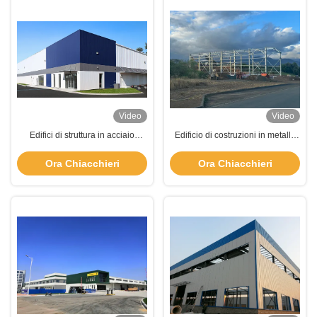
Video
Video
Edifici di struttura in acciaio
Edificio di costruzioni in metallo
galvanizzato metallico Edifici
galvanizzato a caldo Q355b
residenziali prefabbricati a telaio
Q235b Magazzino prefabbricato
Ora Chiacchieri
Ora Chiacchieri
in acciaio
in acciaio