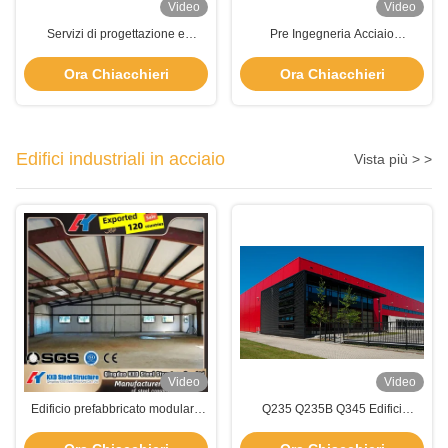
Video
Video
Servizi di progettazione e
Pre Ingegneria Acciaio
ingegneria su misura di edifici
Costruzione Edificio Anticorrosivo
prefabbricati in acciaio
Ora Chiacchieri
Ora Chiacchieri
Edifici industriali in acciaio
Vista più > >
Video
Video
Edificio prefabbricato modulare
Q235 Q235B Q345 Edifici
su misura
industriali in acciaio prefabbricati