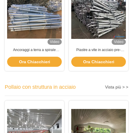
Video
Video
Ancoraggi a terra a spirale
Piastre a vite in acciaio pre-
galvanizzati a caldo DIP
incorporate Piastre a terra a
industriali
spirale galvanizzate a caldo
Ora Chiacchieri
Ora Chiacchieri
Pollaio con struttura in acciaio
Vista più > >