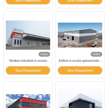
Ora Chiacchieri
Ora Chiacchieri
Video
Video
Strutture industriali in acciaio
Edificio in acciaio galvanizzato a
resistenti agli uragani
caldo Edificio prefabbricato
Ora Chiacchieri
Ora Chiacchieri