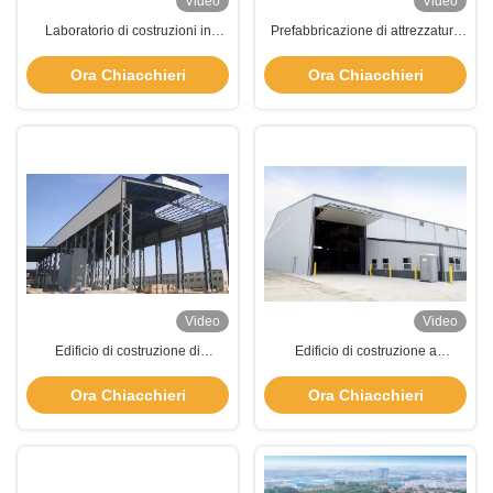
Video
Video
Laboratorio di costruzioni in
Prefabbricazione di attrezzature
acciaio pesante prefabbricato con
in acciaio magazzino resistenza
struttura flessibile
al vento con persiana elettrica
Ora Chiacchieri
Ora Chiacchieri
Video
Video
Edificio di costruzione di
Edificio di costruzione a
attrezzature prefabbricate in
grattacielo in acciaio ad alto
acciaio
rialzo personalizzabile con tipo di
Ora Chiacchieri
Ora Chiacchieri
parete a pannello sandwich