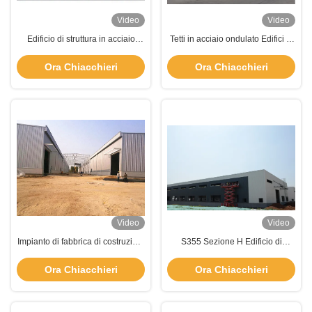
Video
Video
Edificio di struttura in acciaio
Tetti in acciaio ondulato Edifici di
prefabbricato a più piani
costruzione in acciaio
prefabbricati
Ora Chiacchieri
Ora Chiacchieri
Video
Video
Impianto di fabbrica di costruzioni
S355 Sezione H Edificio di
prefabbricate di struttura in
costruzioni metalliche
acciaio SGS BV CE approvato
prefabbricato
Ora Chiacchieri
Ora Chiacchieri