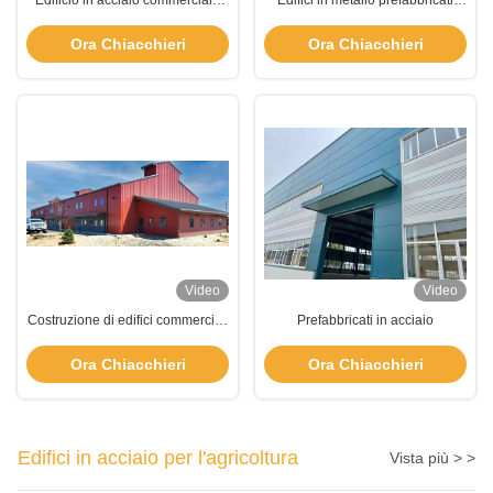
Edificio in acciaio commerciale
Edifici in metallo prefabbricati
pre-progettato e personalizzabile
commerciali modulari Strutture in
con rivestimento metallico
acciaio prefabbricate
Ora Chiacchieri
Ora Chiacchieri
Video
Video
Costruzione di edifici commerciali
Prefabbricati in acciaio
in acciaio su misura Installazione
rapida e facile
Ora Chiacchieri
Ora Chiacchieri
Edifici in acciaio per l'agricoltura
Vista più > >