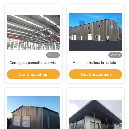
Video
Video
Corrugato / pannello sandwich
Moderna struttura in acciaio a
Edificio in acciaio agricolo con
lunga lunghezza
finestre personalizzabili
Ora Chiacchieri
Ora Chiacchieri