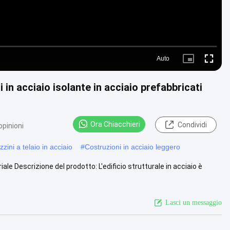
Auto
Picture-
Fullscre
in-
Picture
ci in acciaio isolante in acciaio prefabbricati
Ora Chiacchieri
Condividi
opinioni
zini a telaio in acciaio
#
Costruzioni in acciaio leggero
riale Descrizione del prodotto: L'edificio strutturale in acciaio è
Lasci un messaggio