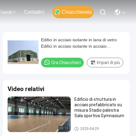
Contattici
Chiacchierata
Eventi
Edifici in acciaio isolante in lana di vetro
Edifici in acciaio isolante in acciaio
prefabbricati Edifici industriali residenziali
Ora Chiacchieri
Impari di più
Video relativi
Edificio di struttura in
acciaio prefabbricato su
misura Stadio palestra
Sala sportiva Gymnasium
costruzione di strutture in acci
00:10
2025-04-29
aio