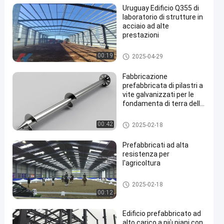
Uruguay Edificio Q355 di
laboratorio di strutture in
acciaio ad alte
prestazioni
Laboratorio di struttura in acci
00:19
2025-04-29
en
aio
Fabbricazione
prefabbricata di pilastri a
vite galvanizzati per le
fondamenta di terra delle
case
Ancoraggi a terra elicoidali
00:42
2025-02-18
Prefabbricati ad alta
resistenza per
l'agricoltura
Edifici in acciaio per l'agricoltu
2025-02-18
ra
00:12
Edificio prefabbricato ad
alto carico a più piani con