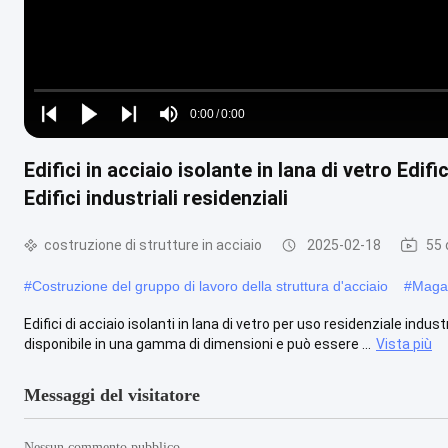
Loaded
:
0%
0:00
/
0:00
Play
Play
Play
Mute
Current
Duration
next
next
Edifici in acciaio isolante in lana di vetro Edifi
Time
Edifici industriali residenziali
costruzione di strutture in acciaio
2025-02-18
55 
#
Costruzione del gruppo di lavoro della struttura d'acciaio
#
Magaz
Edifici di acciaio isolanti in lana di vetro per uso residenziale indust
disponibile in una gamma di dimensioni e può essere ...
Vista più
Messaggi del visitatore
Nessun commento pubblico