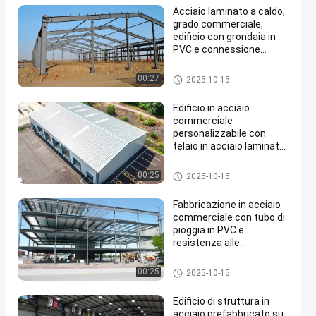
Acciaio laminato a caldo,
grado commerciale,
edificio con grondaia in
PVC e connessione
bullonata
Edifici commerciali in acciaio
00:27
2025-10-15
Edificio in acciaio
commerciale
personalizzabile con
telaio in acciaio laminato
a caldo e connessioni a
bullone per
Edifici commerciali in acciaio
00:25
2025-10-15
un'assemblaggio facile
Fabbricazione in acciaio
commerciale con tubo di
pioggia in PVC e
resistenza alle
intemperie
Edifici commerciali in acciaio
00:25
2025-10-15
Edificio di struttura in
acciaio prefabbricato su