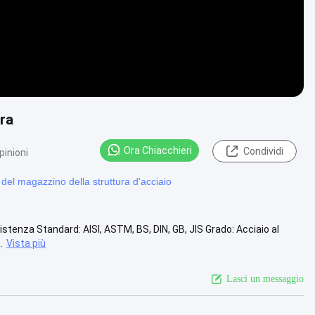
ura
Ora Chiacchieri
Condividi
pinioni
del magazzino della struttura d'acciaio
istenza Standard: AISI, ASTM, BS, DIN, GB, JIS Grado: Acciaio al
.
Vista più
Lasci un messaggio