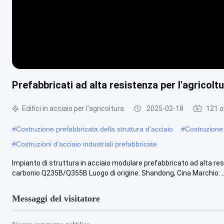
Prefabbricati ad alta resistenza per l'agricolt
Edifici in acciaio per l'agricoltura
2025-02-18
121 o
#
Costruzione prefabbricata della struttura d'acciaio
#
Costruzione 
#
Costruzioni d'acciaio industriali prefabbricate
Impianto di struttura in acciaio modulare prefabbricato ad alta res
carbonio Q235B/Q355B Luogo di origine: Shandong, Cina Marchio: ..
Messaggi del visitatore