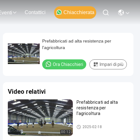
Contattici
Chiacchierata
Eventi
Prefabbricati ad alta resistenza per
l'agricoltura
Ora Chiacchieri
Impari di più
Video relativi
Prefabbricati ad alta
resistenza per
l'agricoltura
Edifici in acciaio per l'agricoltu
2025-02-18
ra
00:12