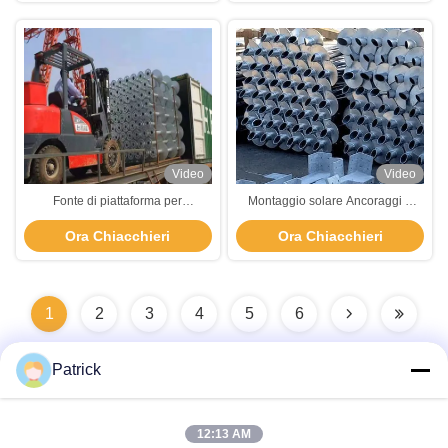
Video
Video
Fonte di piattaforma per
Montaggio solare Ancoraggi a
ancoraggio a terra a spirale
terra elicoidali Ancoraggi a spirale
Ora Chiacchieri
Ora Chiacchieri
Fondazione Velo a palo
1
2
3
4
5
6
Patrick
Contatto rapido
12:13 AM