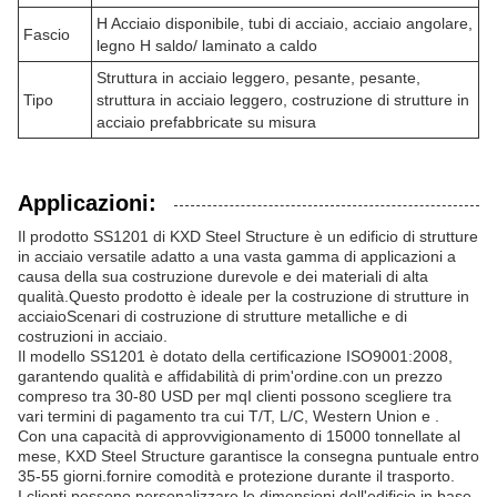
H Acciaio disponibile, tubi di acciaio, acciaio angolare,
Fascio
legno H saldo/ laminato a caldo
Struttura in acciaio leggero, pesante, pesante,
Tipo
struttura in acciaio leggero, costruzione di strutture in
acciaio prefabbricate su misura
Applicazioni:
Il prodotto SS1201 di KXD Steel Structure è un edificio di strutture
in acciaio versatile adatto a una vasta gamma di applicazioni a
causa della sua costruzione durevole e dei materiali di alta
qualità.Questo prodotto è ideale per la costruzione di strutture in
acciaioScenari di costruzione di strutture metalliche e di
costruzioni in acciaio.
Il modello SS1201 è dotato della certificazione ISO9001:2008,
garantendo qualità e affidabilità di prim'ordine.con un prezzo
compreso tra 30-80 USD per mqI clienti possono scegliere tra
vari termini di pagamento tra cui T/T, L/C, Western Union e .
Con una capacità di approvvigionamento di 15000 tonnellate al
mese, KXD Steel Structure garantisce la consegna puntuale entro
35-55 giorni.fornire comodità e protezione durante il trasporto.
I clienti possono personalizzare le dimensioni dell'edificio in base