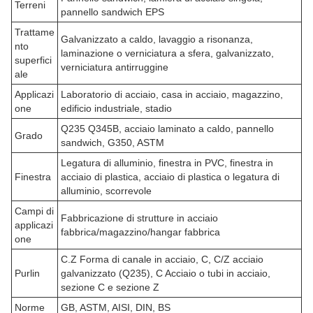
Terreni
pannello sandwich EPS
Trattame
Galvanizzato a caldo, lavaggio a risonanza,
nto
laminazione o verniciatura a sfera, galvanizzato,
superfici
verniciatura antirruggine
ale
Applicazi
Laboratorio di acciaio, casa in acciaio, magazzino,
one
edificio industriale, stadio
Q235 Q345B, acciaio laminato a caldo, pannello
Grado
sandwich, G350, ASTM
Legatura di alluminio, finestra in PVC, finestra in
Finestra
acciaio di plastica, acciaio di plastica o legatura di
alluminio, scorrevole
Campi di
Fabbricazione di strutture in acciaio
applicazi
fabbrica/magazzino/hangar fabbrica
one
C.Z Forma di canale in acciaio, C, C/Z acciaio
Purlin
galvanizzato (Q235), C Acciaio o tubi in acciaio,
sezione C e sezione Z
Norme
GB, ASTM, AISI, DIN, BS