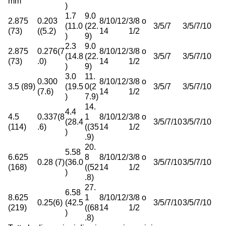
mm
)
1.7
9.0
2.875
0.203
8/10/12/
3/8 o
(11.0
(22.
3/5/7
3/5/7/10
(73)
((5.2)
14
1/2
)
9)
2.3
9.0
2.875
0.276(7
8/10/12/
3/8 o
(14.8
(22.
3/5/7
3/5/7/10
(73)
.0)
14
1/2
)
9)
3.0
11.
0.300
8/10/12/
3/8 o
3.5 (89)
(19.5
0(2
3/5/7
3/5/7/10
(7.6)
14
1/2
)
7.9)
14.
4.4
4.5
0.337(8
1
8/10/12/
3/8 o
(28.4
3/5/7/10
3/5/7/10
(114)
.6)
((35
14
1/2
)
.9)
20.
5.58
6.625
8
8/10/12/
3/8 o
0.28 (7)
(36.0
3/5/7/10
3/5/7/10
(168)
((52
14
1/2
)
.8)
27.
6.58
8.625
1
8/10/12/
3/8 o
0.25(6)
(42.5
3/5/7/10
3/5/7/10
(219)
((68
14
1/2
)
.8)