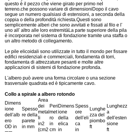
questo è il pezzo che viene girato per primo nel
terreno.che possono variare di dimensioniDopo il cavo
segue un numero qualsiasi di estensioni, a seconda della
coppia o della profondità richiesta.Questi sono
semplicemente alberi che sono avvitati e fissati al filo e l'
uno all' altro alle loro estremitàLa parte superiore della pila
è incorporata nel sistema di fondazione tramite una staffa o
un altro metodo di collegamento.
Le pile elicoidali sono utilizzate in tutto il mondo per fissare
edifici residenziali e commerciali, fondamenta di torri,
fondamenta di attrezzature pesanti e molte altre
applicazioni di sistemi di fondazione profonda.
L'albero può avere una forma circolare o una sezione
trasversale quadrata ed è tipicamente cavo.
Collo a spirale a albero rotondo
Area
Dimens
dei
Peri
Dimens
Spess
Lunghezz
ione
Spesso
Lunghe
metal
met
ione
ore
a
dell'alb
re della
zza del
li
ro
della
dell'eli
dell'esten
ero
parete
piombo
in2
in
elica
ca
sione
OD in
in mm
ft
(cm2
cm
in
in
ft