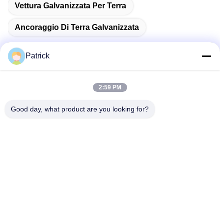
Vettura Galvanizzata Per Terra
Ancoraggio Di Terra Galvanizzata
Patrick
Contatto rapido
2:59 PM
Good day, what product are you looking for?
Indirizzo
NO. 15 CHANGJIANG ROAD, PINGDU, QINGDAO,
SHANDONG
Telefono
86-156-5310-0953
Email
davidkxd@chinasteelstructure.cn