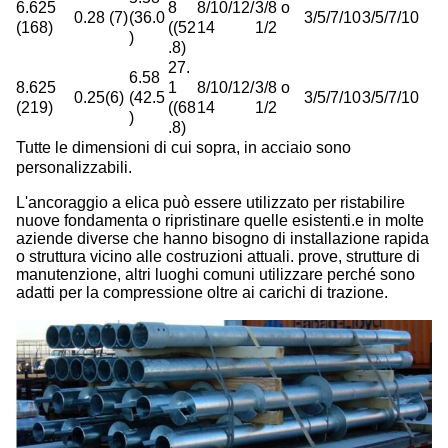
6.625
8
8/10/12/
3/8 o
0.28 (7)
(36.0
3/5/7/10
3/5/7/10
(168)
((52
14
1/2
)
.8)
27.
6.58
8.625
1
8/10/12/
3/8 o
0.25(6)
(42.5
3/5/7/10
3/5/7/10
(219)
((68
14
1/2
)
.8)
Tutte le dimensioni di cui sopra, in acciaio sono
personalizzabili.
L'ancoraggio a elica può essere utilizzato per ristabilire
nuove fondamenta o ripristinare quelle esistenti.e in molte
aziende diverse che hanno bisogno di installazione rapida
o struttura vicino alle costruzioni attuali. prove, strutture di
manutenzione, altri luoghi comuni utilizzare perché sono
adatti per la compressione oltre ai carichi di trazione.