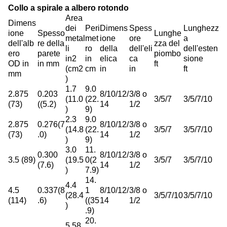
Collo a spirale a albero rotondo
Area
Dimens
dei
Peri
Dimens
Spess
Lunghezz
ione
Spesso
Lunghe
metal
met
ione
ore
a
dell'alb
re della
zza del
li
ro
della
dell'eli
dell'esten
ero
parete
piombo
in2
in
elica
ca
sione
OD in
in mm
ft
(cm2
cm
in
in
ft
mm
)
1.7
9.0
2.875
0.203
8/10/12/
3/8 o
(11.0
(22.
3/5/7
3/5/7/10
(73)
((5.2)
14
1/2
)
9)
2.3
9.0
2.875
0.276(7
8/10/12/
3/8 o
(14.8
(22.
3/5/7
3/5/7/10
(73)
.0)
14
1/2
)
9)
3.0
11.
0.300
8/10/12/
3/8 o
3.5 (89)
(19.5
0(2
3/5/7
3/5/7/10
(7.6)
14
1/2
)
7.9)
14.
4.4
4.5
0.337(8
1
8/10/12/
3/8 o
(28.4
3/5/7/10
3/5/7/10
(114)
.6)
((35
14
1/2
)
.9)
20.
5.58