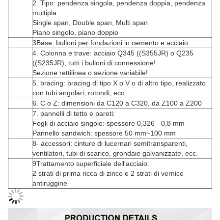
2. Tipo: pendenza singola, pendenza doppia, pendenza
multipla
Single span, Double span, Multi span
Piano singolo, piano doppio
3Base: bulloni per fondazioni in cemento e acciaio
4. Colonna e trave: acciaio Q345 ((S355JR) o Q235
((S235JR), tutti i bulloni di connessione!
Sezione rettilinea o sezione variabile!
5. bracing: bracing di tipo X o V o di altro tipo, realizzato
con tubi angolari, rotondi, ecc.
6. C o Z: dimensioni da C120 a C320, da Z100 a Z200
7. pannelli di tetto e pareti:
Fogli di acciaio singolo: spessore 0,326 - 0,8 mm
Pannello sandwich: spessore 50 mm~100 mm
8- accessori: cinture di lucernari semitransparenti,
ventilatori, tubi di scarico, grondaie galvanizzate, ecc.
9Trattamento superficiale dell'acciaio:
2 strati di prima ricca di zinco e 2 strati di vernice
antiruggine