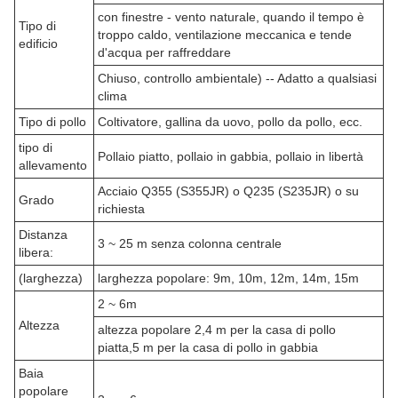
con finestre - vento naturale, quando il tempo è
Tipo di
troppo caldo, ventilazione meccanica e tende
edificio
d'acqua per raffreddare
Chiuso, controllo ambientale) -- Adatto a qualsiasi
clima
Tipo di pollo
Coltivatore, gallina da uovo, pollo da pollo, ecc.
tipo di
Pollaio piatto, pollaio in gabbia, pollaio in libertà
allevamento
Acciaio Q355 (S355JR) o Q235 (S235JR) o su
Grado
richiesta
Distanza
3 ~ 25 m senza colonna centrale
libera:
(larghezza)
larghezza popolare: 9m, 10m, 12m, 14m, 15m
2 ~ 6m
Altezza
altezza popolare 2,4 m per la casa di pollo
piatta,5 m per la casa di pollo in gabbia
Baia
popolare