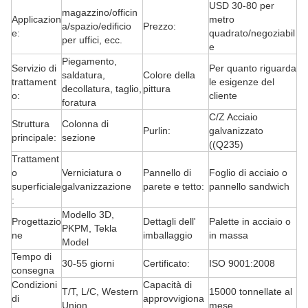
USD 30-80 per
magazzino/officin
Applicazion
metro
a/spazio/edificio
Prezzo:
e:
quadrato/negoziabil
per uffici, ecc.
e
Piegamento,
Servizio di
Per quanto riguarda
saldatura,
Colore della
trattament
le esigenze del
decollatura, taglio,
pittura
o:
cliente
foratura
C/Z Acciaio
Struttura
Colonna di
Purlin:
galvanizzato
principale:
sezione
((Q235)
Trattament
o
Verniciatura o
Pannello di
Foglio di acciaio o
superficiale
galvanizzazione
parete e tetto:
pannello sandwich
:
Modello 3D,
Progettazio
Dettagli dell'
Palette in acciaio o
PKPM, Tekla
ne
imballaggio
in massa
Model
Tempo di
30-55 giorni
Certificato:
ISO 9001:2008
consegna
Condizioni
Capacità di
T/T, L/C, Western
15000 tonnellate al
di
approvvigiona
Union,
mese