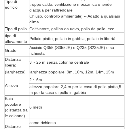
Tipo di
troppo caldo, ventilazione meccanica e tende
edificio
d'acqua per raffreddare
Chiuso, controllo ambientale) -- Adatto a qualsiasi
clima
Tipo di pollo
Coltivatore, gallina da uovo, pollo da pollo, ecc.
tipo di
Pollaio piatto, pollaio in gabbia, pollaio in libertà
allevamento
Acciaio Q355 (S355JR) o Q235 (S235JR) o su
Grado
richiesta
Distanza
3 ~ 25 m senza colonna centrale
libera:
(larghezza)
larghezza popolare: 9m, 10m, 12m, 14m, 15m
2 ~ 6m
Altezza
altezza popolare 2,4 m per la casa di pollo piatta,5
m per la casa di pollo in gabbia
Baia
popolare
6 metri
(distanza tra
le colonne)
come richiesto
Distanze