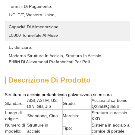
Termini Di Pagamento:
L/C, T/T, Western Union, 
Capacità Di Alimentazione:
15000 Tonnellate Al Mese
Evidenziare:
Moderna Struttura In Acciaio
, 
Struttura In Acciaio
, 
Edifici Di Allevamenti Prefabbricati Per Polli
Descrizione Di Prodotto
Struttura in acciaio prefabbricata galvanizzata su misura
AISI, ASTM, BS,
Acciaio al carbonio
Standard:
Grado:
DIN, GB, JIS
Q235B/Q355B
Luogo di
Struttura in acciaio
Shandong, Cina
Marchio:
origine:
KXD
Numero di
Strutture in
Sistema in acciaio a
Tipo:
modello:
acciaio
cornice di portale