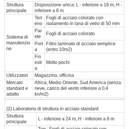
Struttura
Disposizione unica: L - inferiore a 18 m, H -
principale
inferiore a 6 m
Terr
Fogli di acciaio colorato con
eno
isolamento in lana di vetro di 50 mm
Par
Fogli di acciaio colorato
ete
Sistema di
manutenzio
Port
Filtro laminato di acciaio semplice
ne
a
(entro 10m2)
Fin
estr
Molto pochi
a
Utilizzatori
Magazzino, officina
Mercato
Africa, Medio Oriente, Sud America (senza
standard e
neve, carico del vento inferiore a 0,4
adatto
kn/m2)
(2) Laboratorio di struttura in acciaio standard
Struttura
L - inferiore a 24 m, H - inferiore a 8 m
principale
Terr
Fogli di acciaio colorato con