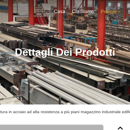
Casa
Chi Siamo
Prodotti
Dettagli Dei Prodotti
ttura in acciaio ad alta resistenza a più piani magazzino industriale edifici