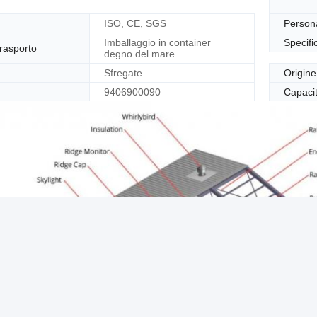
ISO, CE, SGS
Persona
Imballaggio in container
Specific
trasporto
degno del mare
Sfregate
Origine
9406900090
Capacit