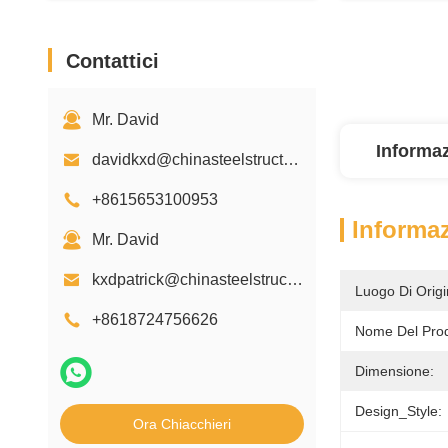
Contattici
Mr. David
Informaz
davidkxd@chinasteelstructure.cn
+8615653100953
Informaz
Mr. David
kxdpatrick@chinasteelstructure.cn
Luogo Di Origi
+8618724756626
Nome Del Prod
Dimensione:
Design_Style:
Ora Chiacchieri