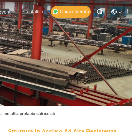
Contattici
Chiacchierata
Eventi
 metallici prefabbricati isolati
Struttura In Acciaio Ad Alta Resistenza