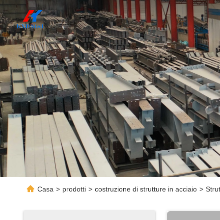
Casa
>
prodotti
>
costruzione di strutture in acciaio
>
Stru