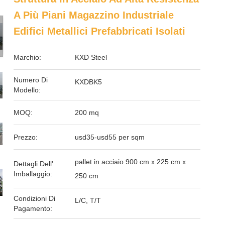
A Più Piani Magazzino Industriale
Edifici Metallici Prefabbricati Isolati
Marchio:
KXD Steel
Numero Di
KXDBK5
Modello:
MOQ:
200 mq
Prezzo:
usd35-usd55 per sqm
pallet in acciaio 900 cm x 225 cm x
Dettagli Dell'
Imballaggio:
250 cm
Condizioni Di
L/C, T/T
Pagamento: