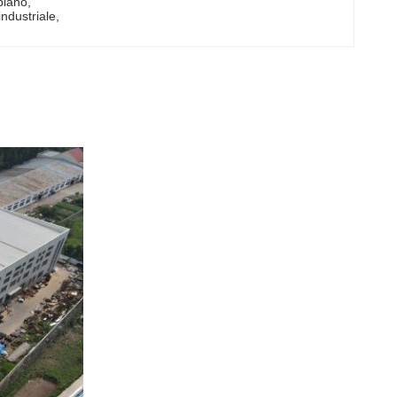
 piano
, 
industriale
, 