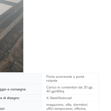
Patrick
Porta scorrevole o porta
2:19 PM
rotante
Carico in contenitori da 20 gp,
aggio e consegna
Good day, what product are you looking 
40 gp/40hq
for?
e di disegno
X-Steel/Autocad
magazzino, villa, dormitori,
tori
uffici temporanei, officina,