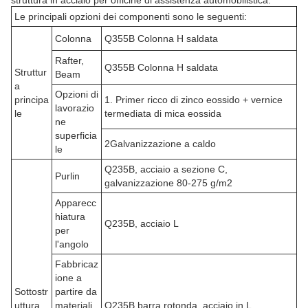
struttura in acciaio per officine di assistenza automobilistica.
Le principali opzioni dei componenti sono le seguenti:
Colonna
Q355B Colonna H saldata
Rafter,
Q355B Colonna H saldata
Struttur
Beam
a
Opzioni di
principa
1. Primer ricco di zinco eossido + vernice
lavorazio
le
termediata di mica eossida
ne
superficia
2Galvanizzazione a caldo
le
Q235B, acciaio a sezione C,
Purlin
galvanizzazione 80-275 g/m2
Apparecc
hiatura
Q235B, acciaio L
per
l'angolo
Fabbricaz
ione a
Sottostr
partire da
uttura
materiali
Q235B barra rotonda, acciaio in L