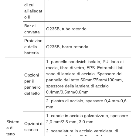
di cui
all'allegat
o II
Bar di
Q235B, tubo rotondo
cravatta
Protezion
e della
Q235B, barra rotonda
batteria
1. pannello sandwich isolato, PU, lana di
roccia, fibra di vetro, EPS. Entrambi i lati
sono di lamiera di acciaio. Spessore del
Opzioni
pannello del tetto 50mm/75mm/100mm,
per il
spessore della lamiera di acciaio
pannello
0.4mm/0.5mm/0.6mm
del tetto
2. piastra di acciaio, spessore 0,4 mm-0,6
mm
1. canale in acciaio galvanizzato, spessore
Sistem
2,0 mm/2,5 mm, 3,0 mm
Opzioni di
a di
scarico
2. scanalatura in acciaio verniciata, di
tetto