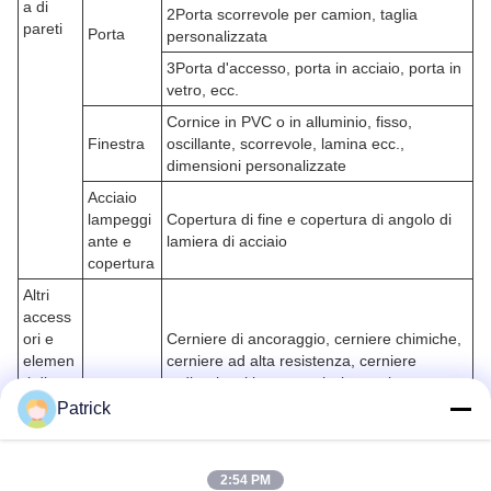
a di
2Porta scorrevole per camion, taglia
pareti
Porta
personalizzata
3Porta d'accesso, porta in acciaio, porta in
vetro, ecc.
Cornice in PVC o in alluminio, fisso,
Finestra
oscillante, scorrevole, lamina ecc.,
dimensioni personalizzate
Acciaio
lampeggi
Copertura di fine e copertura di angolo di
ante e
lamiera di acciaio
copertura
Altri
access
ori e
Cerniere di ancoraggio, cerniere chimiche,
elemen
cerniere ad alta resistenza, cerniere
ti di
ordinarie, viti auto-appiccicate, rivetto, ecc.
fissaggi
Patrick
o
2:54 PM