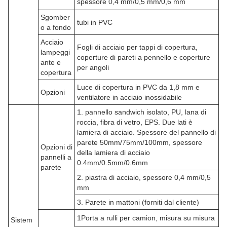
spessore 0,4 mm/0,5 mm/0,6 mm
Sgomber
tubi in PVC
o a fondo
Acciaio
Fogli di acciaio per tappi di copertura,
lampeggi
coperture di pareti a pennello e coperture
ante e
per angoli
copertura
Luce di copertura in PVC da 1,8 mm e
Opzioni
ventilatore in acciaio inossidabile
1. pannello sandwich isolato, PU, lana di
roccia, fibra di vetro, EPS. Due lati è
lamiera di acciaio. Spessore del pannello di
parete 50mm/75mm/100mm, spessore
Opzioni di
della lamiera di acciaio
pannelli a
0.4mm/0.5mm/0.6mm
parete
2. piastra di acciaio, spessore 0,4 mm/0,5
mm
3. Parete in mattoni (forniti dal cliente)
1Porta a rulli per camion, misura su misura
Sistem