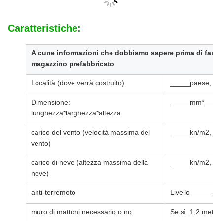
Caratteristiche:
Alcune informazioni che dobbiamo sapere prima di fare il 
magazzino prefabbricato
Località (dove verrà costruito)
_____paese, ar
Dimensione:
_____mm*___
lunghezza*larghezza*altezza
carico del vento (velocità massima del
_____kn/m2, _
vento)
carico di neve (altezza massima della
_____kn/m2, 
neve)
anti-terremoto
Livello _____
muro di mattoni necessario o no
Se sì, 1,2 metri 