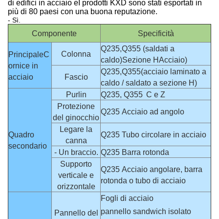
di edifici in acciaio e
I prodotti KXD sono stati esportati in
più di 80 paesi con una buona reputazione.
- Sì.
Componente
Specificità
Q235,
Q355 (saldati a
Colonna
Principale
C
caldo)
Sezione H
Acciaio)
ornice in
Q235,
Q355
(acciaio laminato a
acciaio
Fascio
caldo / saldato a sezione H)
Purlin
Q235, Q355
C e Z
Protezione
Q235 Acciaio ad angolo
del ginocchio
Legare la
Quadro
Q235 Tubo circolare in acciaio
canna
secondario
- Un braccio.
Q235 Barra rotonda
Supporto
Q235 Acciaio angolare, barra
verticale e
rotonda o tubo di acciaio
orizzontale
Fogli di acciaio
pannello sandwich isolato
Pannello del