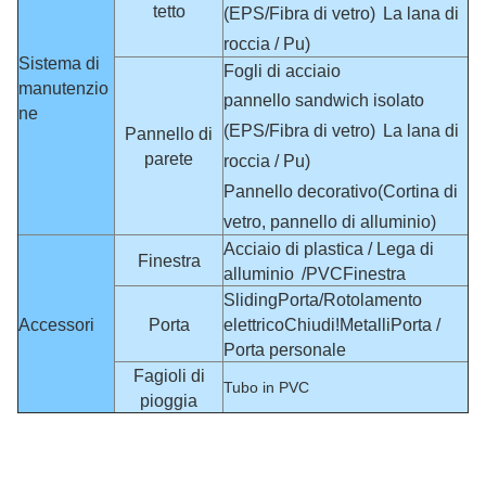
tetto
(EPS/Fibra di vetro)
La lana di
roccia / Pu)
Sistema di
Fogli di acciaio
manutenzio
pannello sandwich isolato
ne
(EPS/Fibra di vetro)
La lana di
Pannello di
parete
roccia / Pu)
Pannello decorativo
(Cortina di
vetro, pannello di alluminio)
Acciaio di plastica / Lega di
Finestra
alluminio
/
PVC
Finestra
Sliding
Porta
/
Rotolamento
Accessori
Porta
elettrico
Chiudi!
Metalli
Porta /
Porta personale
Fagioli di
Tubo in PVC
pioggia