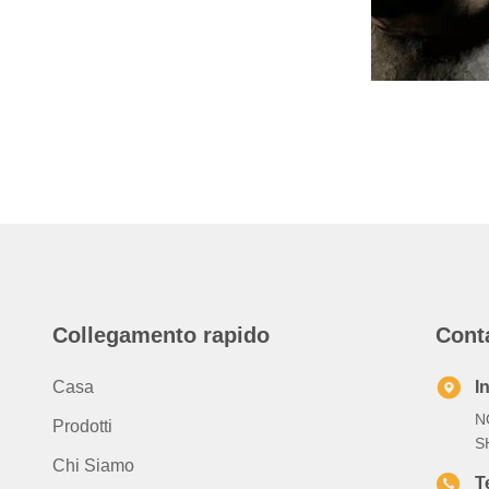
Collegamento rapido
Cont
Casa
I
N
Prodotti
S
Chi Siamo
T