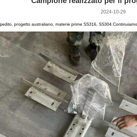
Campione realizzato per il pro
2024-10-29
pedito, progetto australiano, materie prime SS316, SS304.
Continuiamo a